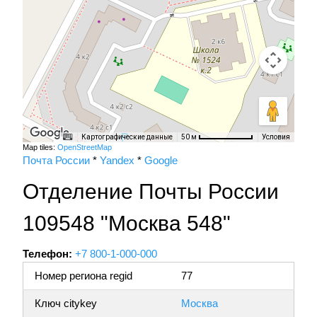
Картографические данные
Условия
50 м
Map tiles:
OpenStreetMap
Почта России
*
Yandex
*
Google
Отделение Почты России
109548 "Москва 548"
Телефон:
+7 800-1-000-000
Номер региона regid
77
Ключ citykey
Москва