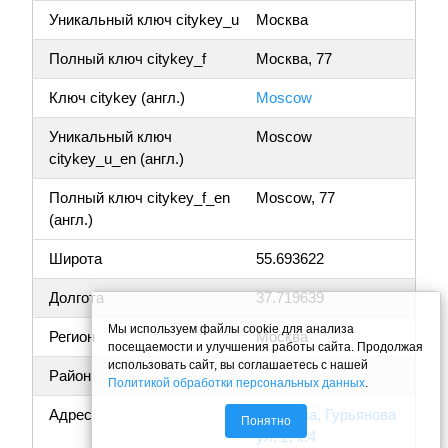
Уникальный ключ citykey_u
Москва
Полный ключ citykey_f
Москва, 77
Ключ citykey (англ.)
Moscow
Уникальный ключ
Moscow
citykey_u_en (англ.)
Полный ключ citykey_f_en
Moscow, 77
(англ.)
Широта
55.693622
Долгота
37.719639
Мы используем файлы cookie для анализа
Регион
Москва
посещаемости и улучшения работы сайта. Продолжая
использовать сайт, вы соглашаетесь с нашей
Район
Политикой обработки персональных данных
.
Адрес
г Москва, Гурьянова
Понятно
ул, 2, к.4