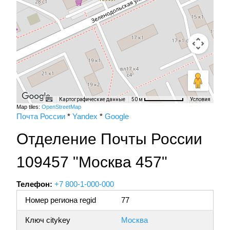
Картографические данные
Условия
50 м
Map tiles:
OpenStreetMap
Почта России
*
Yandex
*
Google
Отделение Почты России
109457 "Москва 457"
Телефон:
+7 800-1-000-000
Номер региона regid
77
Ключ citykey
Москва