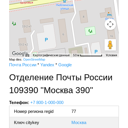
Картографические данные
Условия
50 м
Map tiles:
OpenStreetMap
Почта России
*
Yandex
*
Google
Отделение Почты России
109390 "Москва 390"
Телефон:
+7 800-1-000-000
Номер региона regid
77
Ключ citykey
Москва