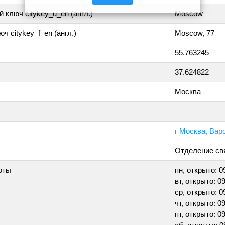
 ключ citykey_u_en (англ.)
Moscow
ч citykey_f_en (англ.)
Moscow, 77
55.763245
37.624822
Москва
г Москва, Вар
Отделение св
оты
пн, открыто: 09
вт, открыто: 09
ср, открыто: 09
чт, открыто: 09
пт, открыто: 09