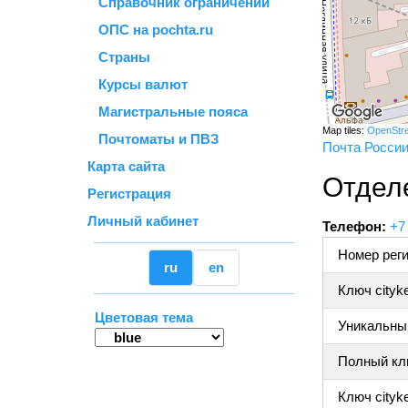
Справочник ограничений
ОПС на pochta.ru
Страны
Курсы валют
Магистральные пояса
Map tiles:
OpenStr
Почтоматы и ПВЗ
Почта Росси
Карта сайта
Отдел
Регистрация
Личный кабинет
Телефон:
+7
Номер реги
ru
en
Ключ cityk
Цветовая тема
Уникальный
Полный клю
Ключ cityke