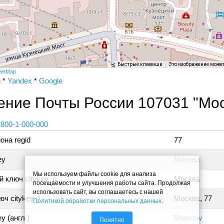
Быстрые клавиши
Это изображение може
eetMap
и
*
Yandex
*
Google
ение Почты России 107031 "Мос
 800-1-000-000
она regid
77
ey
Москва
Мы используем файлы cookie для анализа
 ключ citykey_u
Москва
посещаемости и улучшения работы сайта. Продолжая
использовать сайт, вы соглашаетесь с нашей
ч citykey_f
Москва, 77
Политикой обработки персональных данных
.
y (англ.)
Moscow
Понятно