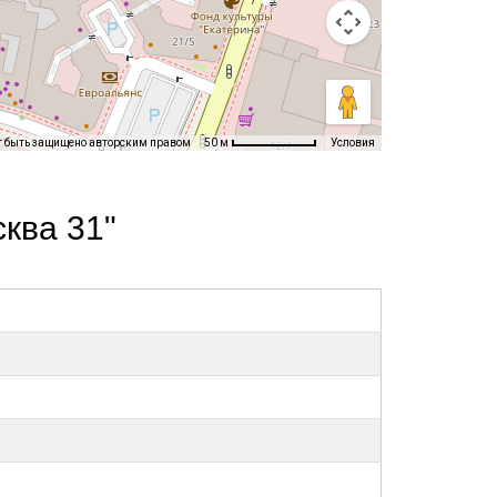
т быть защищено авторским правом
Условия
50 м
ква 31"