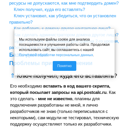
ресурсы не допускаются, как мне подтвердить домен?
Ключ получил, куда его вставлять?
Ключ установил, как убедиться, что он установлен
правильно?
Как добавить к домену другое контактное лицо?
Как сделать администратором домена другое лицо?
Мы используем файлы cookie для анализа
Будет ли ключ, полученный для домена 2-го уровня,
посещаемости и улучшения работы сайта. Продолжая
работать для его поддоменов?
использовать сайт, вы соглашаетесь с нашей
Базы данных
Политикой обработки персональных данных
.
Проблемы при подключении
Понятно
⇑
Ключ получил, куда его вставлять?
Его необходимо
вставить в код вашего скрипта,
который посылает запросы на api.postcalc.ru
. Как
это сделать -
мне не известно
, плагины для
подключения разработаны не мной, я лично
разработчиков не знаю (только переписывался с
некоторыми), сам модули не тестировал, техническую
поддержку осуществляют только их разработчики.